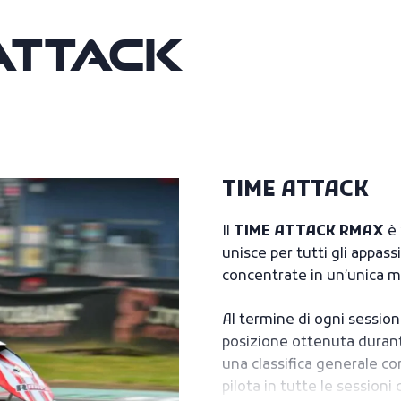
Attack
TIME ATTACK
Il
TIME ATTACK RMAX
è
unisce per tutti gli appas
concentrate in un’unica me
Al termine di ogni session
posizione ottenuta durante
una classifica generale c
pilota in tutte le sessioni 