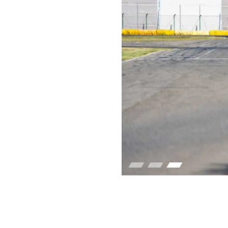
Accessibilità
: Quest
possono concentrarsi 
mondo RMAX, che per i
avanzate.