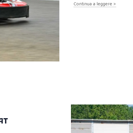
Continua a leggere >
TIME ATTACK FORMAT 2
5 sessioni cronometr
Cosa rende speciale il 
Competizione pur
tempo contro gli altri
e la capacità di conc
Velocità e precisio
eseguite con precisio
 AT
Adrenalina e dive
velocità con la soddi