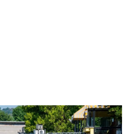
025:
ate da 10 minuti per ogni Partecipante
Time Attack RMAX ?
a
: È una gara contro il cronometro ed allo stesso
 piloti. Ciò mette alla prova la propria tecnica di guida
entrazione.
ne
: Ogni curva e ogni accelerazione devono essere
ne millimetrica per ottenere il miglior tempo.
rtimento
: Il Time Attack unisce l’adrenalina della
sfazione di migliorarsi in ogni singolo tentativo.